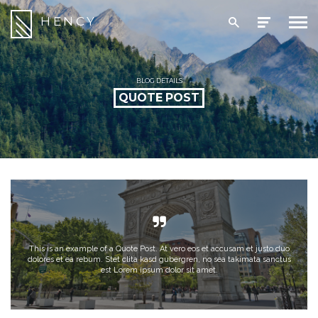
HENCY
BLOG DETAILS
QUOTE POST
This is an example of a Quote Post. At vero eos et accusam et justo duo
dolores et ea rebum. Stet clita kasd gubergren, no sea takimata sanctus
est Lorem ipsum dolor sit amet.