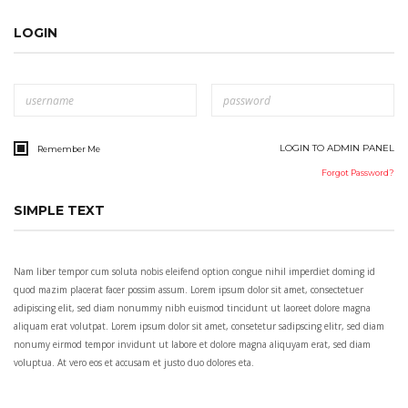
LOGIN
Remember Me
Forgot Password?
SIMPLE TEXT
Nam liber tempor cum soluta nobis eleifend option congue nihil imperdiet doming id
quod mazim placerat facer possim assum. Lorem ipsum dolor sit amet, consectetuer
adipiscing elit, sed diam nonummy nibh euismod tincidunt ut laoreet dolore magna
aliquam erat volutpat. Lorem ipsum dolor sit amet, consetetur sadipscing elitr, sed diam
nonumy eirmod tempor invidunt ut labore et dolore magna aliquyam erat, sed diam
voluptua. At vero eos et accusam et justo duo dolores eta.