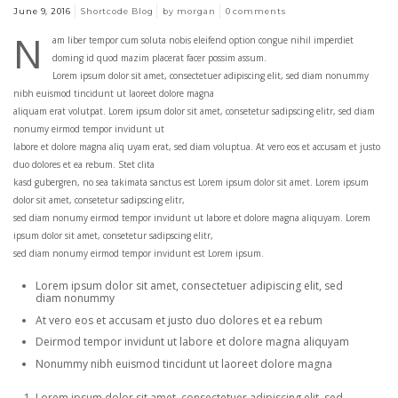
June 9, 2016
Shortcode Blog
by
morgan
0
comments
n
am liber tempor cum soluta nobis eleifend option congue nihil imperdiet
doming id quod mazim placerat facer possim assum.
Lorem ipsum dolor sit amet, consectetuer adipiscing elit, sed diam nonummy
nibh euismod tincidunt ut laoreet dolore magna
aliquam erat volutpat. Lorem ipsum dolor sit amet, consetetur sadipscing elitr, sed diam
nonumy eirmod tempor invidunt ut
labore et dolore magna aliq uyam erat, sed diam voluptua. At vero eos et accusam et justo
duo dolores et ea rebum. Stet clita
kasd gubergren, no sea takimata sanctus est Lorem ipsum dolor sit amet. Lorem ipsum
dolor sit amet, consetetur sadipscing elitr,
sed diam nonumy eirmod tempor invidunt ut labore et dolore magna aliquyam. Lorem
ipsum dolor sit amet, consetetur sadipscing elitr,
sed diam nonumy eirmod tempor invidunt est Lorem ipsum.
Lorem ipsum dolor sit amet, consectetuer adipiscing elit, sed
diam nonummy
At vero eos et accusam et justo duo dolores et ea rebum
Deirmod tempor invidunt ut labore et dolore magna aliquyam
Nonummy nibh euismod tincidunt ut laoreet dolore magna
Lorem ipsum dolor sit amet, consectetuer adipiscing elit, sed