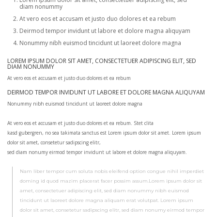
diam nonummy
At vero eos et accusam et justo duo dolores et ea rebum
Deirmod tempor invidunt ut labore et dolore magna aliquyam
Nonummy nibh euismod tincidunt ut laoreet dolore magna
LOREM IPSUM DOLOR SIT AMET, CONSECTETUER ADIPISCING ELIT, SED
DIAM NONUMMY
At vero eos et accusam et justo duo dolores et ea rebum
DEIRMOD TEMPOR INVIDUNT UT LABORE ET DOLORE MAGNA ALIQUYAM
Nonummy nibh euismod tincidunt ut laoreet dolore magna
At vero eos et accusam et justo duo dolores et ea rebum. Stet clita
kasd gubergren, no sea takimata sanctus est Lorem ipsum dolor sit amet. Lorem ipsum
dolor sit amet, consetetur sadipscing elitr,
sed diam nonumy eirmod tempor invidunt ut labore et dolore magna aliquyam.
Nam liber tempor cum soluta nobis eleifend option congue nihil imperdiet
doming id quod mazim placerat facer possim assum.Lorem ipsum dolor sit
amet, consectetuer adipiscing elit, sed diam nonummy nibh euismod
tincidunt ut laoreet dolore magna aliquam erat volutpat. Lorem ipsum
dolor sit amet, consetetur sadipscing elitr, sed diam nonumy eirmod tempor