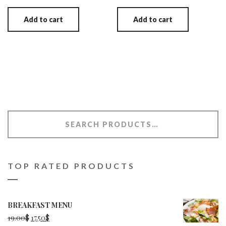
Add to cart
Add to cart
TOP RATED PRODUCTS
BREAKFAST MENU
Original
Current
19.00
$
17.50
$