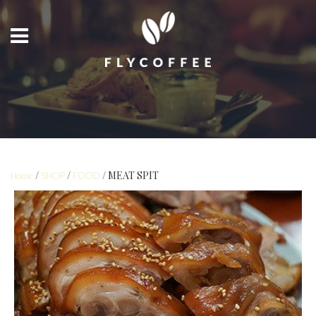
/
/
/ MEAT SPIT
Home
SHOP
FOOD