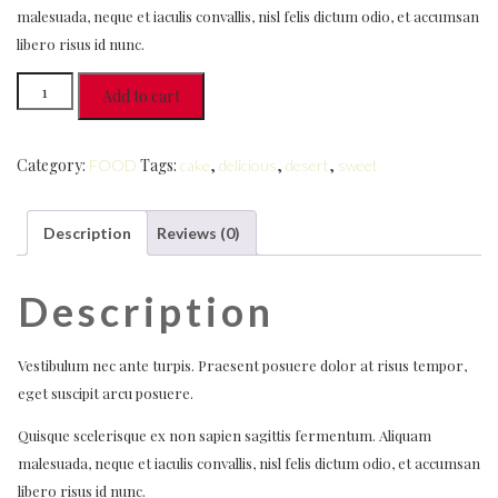
malesuada, neque et iaculis convallis, nisl felis dictum odio, et accumsan
libero risus id nunc.
MEAT
Add to cart
SPIT
quantity
Category:
Tags:
,
,
,
FOOD
cake
delicious
desert
sweet
Description
Reviews (0)
Description
Vestibulum nec ante turpis. Praesent posuere dolor at risus tempor,
eget suscipit arcu posuere.
Quisque scelerisque ex non sapien sagittis fermentum. Aliquam
malesuada, neque et iaculis convallis, nisl felis dictum odio, et accumsan
libero risus id nunc.