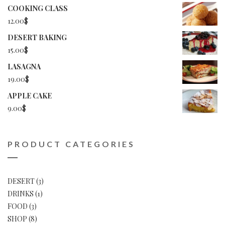
price
price
COOKING CLASS
was:
is:
12.00
$
19.00$.
17.50$.
DESERT BAKING
15.00
$
LASAGNA
19.00
$
APPLE CAKE
9.00
$
PRODUCT CATEGORIES
DESERT
(3)
DRINKS
(1)
FOOD
(3)
SHOP
(8)